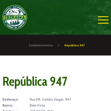
>
Estabelecimentos
República 947
República 947
Endereço:
Rua DR. Getúlio Vargas, 947
Bairro:
Bela Vista