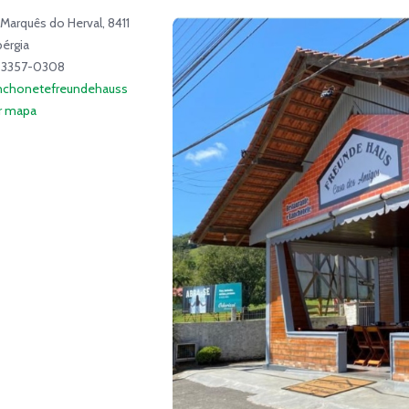
Marquês do Herval, 8411
bérgia
) 3357-0308
nchonetefreundehauss
ir mapa